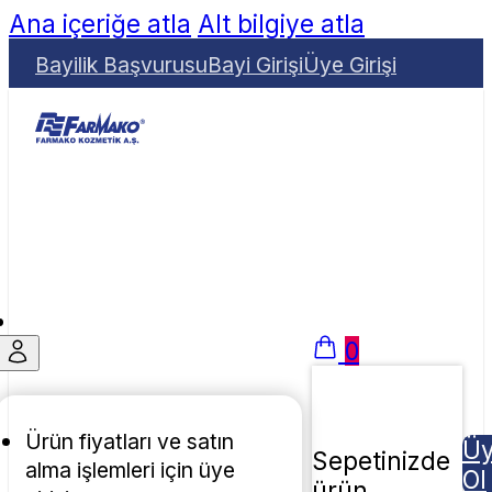
Ana içeriğe atla
Alt bilgiye atla
Bayilik Başvurusu
Bayi Girişi
Üye Girişi
0
Ürün fiyatları ve satın
Ü
Sepetinizde
alma işlemleri için üye
Ol
ürün