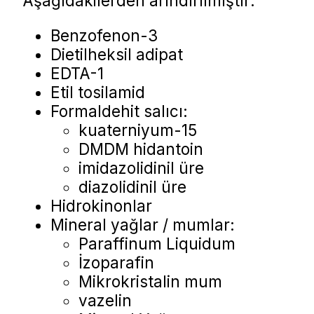
Aşağıdakilerden arındırılmıştır:
Benzofenon-3
Dietilheksil adipat
EDTA-1
Etil tosilamid
Formaldehit salıcı:
kuaterniyum-15
DMDM hidantoin
imidazolidinil üre
diazolidinil üre
Hidrokinonlar
Mineral yağlar / mumlar:
Paraffinum Liquidum
İzoparafin
Mikrokristalin mum
vazelin