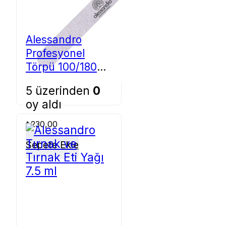
Alessandro
Profesyonel
Törpü 100/180
45-202
5 üzerinden
0
oy aldı
₺
230,00
Sepete Ekle