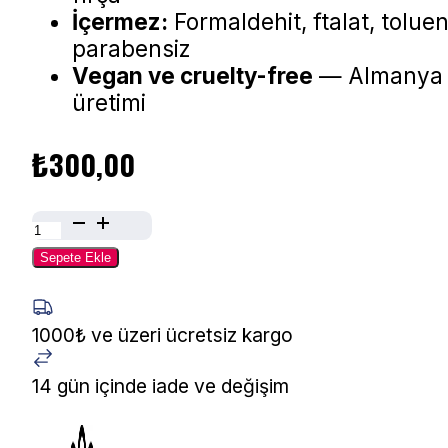
İçermez:
Formaldehit, ftalat, toluen
parabensiz
Vegan ve cruelty-free
— Almanya
üretimi
₺
300,00
Alessandro
Oje
Sepete Ekle
Mousse
au
Chocolat
1000₺ ve üzeri ücretsiz kargo
77-
902
14 gün içinde iade ve değişim
10
ml