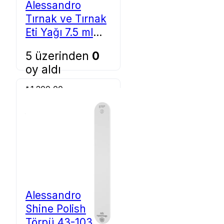
Alessandro
Tırnak ve Tırnak
Eti Yağı 7.5 ml
46-010
5 üzerinden
0
oy aldı
₺
1.200,00
Sepete Ekle
Alessandro
Shine Polish
Törpü 43-103