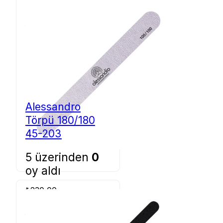
₺
150,00
Sepete Ekle
Alessandro
Törpü 180/180
45-203
5 üzerinden
0
oy aldı
₺
230,00
Sepete Ekle