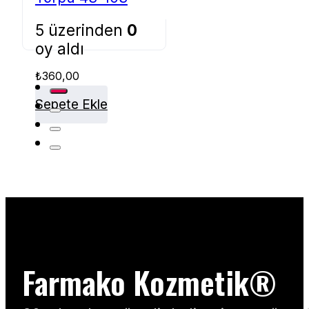
5 üzerinden
0
oy aldı
₺
360,00
Sepete Ekle
Farmako Kozmetik®