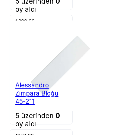
5 üzerinden
0
oy aldı
₺
300,00
Sepete Ekle
Alessandro
Zımpara Bloğu
45-211
5 üzerinden
0
oy aldı