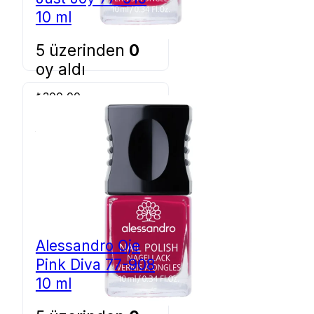
10 ml
5 üzerinden
0
oy aldı
₺
300,00
Sepete Ekle
Alessandro Oje
Pink Diva 77-908
10 ml