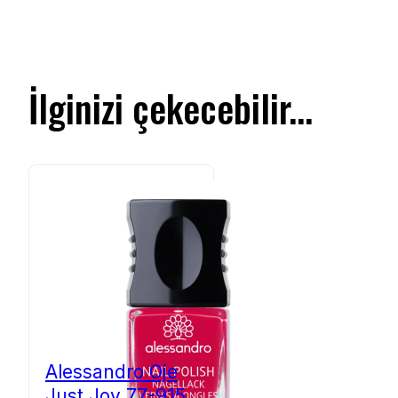
İlginizi çekecebilir...
Alessandro Oje
Just Joy 77-915