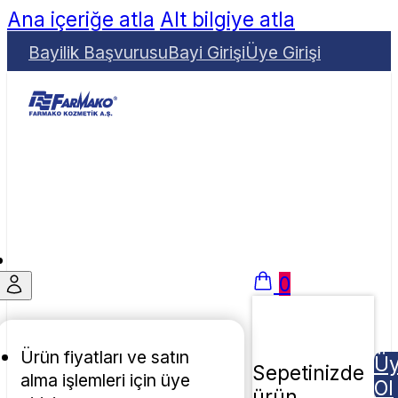
Ana içeriğe atla
Alt bilgiye atla
Bayilik Başvurusu
Bayi Girişi
Üye Girişi
0
Ürün fiyatları ve satın
Ü
Sepetinizde
alma işlemleri için üye
Ol
ürün