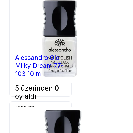
Sepete Ekle
Alessandro Oje
Milky Dream 77-
103 10 ml
5 üzerinden
0
oy aldı
₺
300,00
Sepete Ekle