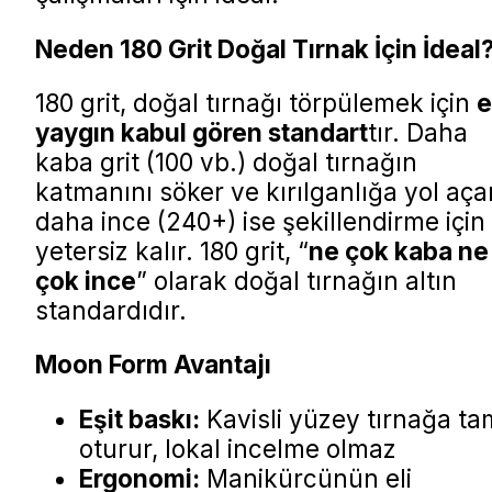
Neden 180 Grit Doğal Tırnak İçin İdeal
180 grit, doğal tırnağı törpülemek için
e
yaygın kabul gören standart
tır. Daha
kaba grit (100 vb.) doğal tırnağın
katmanını söker ve kırılganlığa yol aça
daha ince (240+) ise şekillendirme için
yetersiz kalır. 180 grit, “
ne çok kaba ne
çok ince
” olarak doğal tırnağın altın
standardıdır.
Moon Form Avantajı
Eşit baskı:
Kavisli yüzey tırnağa ta
oturur, lokal incelme olmaz
Ergonomi:
Manikürcünün eli