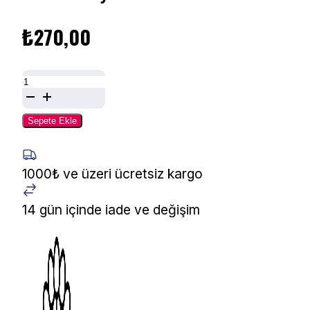
₺
270,00
Alessandro
Moon
Törpü
Sepete Ekle
180/180
45-
216
1000₺ ve üzeri ücretsiz kargo
adet
14 gün içinde iade ve değişim