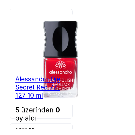
Alessandro Oje
Secret Red 77-
127 10 ml
5 üzerinden
0
oy aldı
₺
300,00