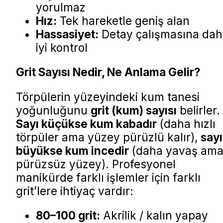
yorulmaz
Hız:
Tek hareketle geniş alan
Hassasiyet:
Detay çalışmasına da
iyi kontrol
Grit Sayısı Nedir, Ne Anlama Gelir?
Törpülerin yüzeyindeki kum tanesi
yoğunluğunu
grit (kum) sayısı
belirler.
Sayı küçükse kum kabadır
(daha hızlı
törpüler ama yüzey pürüzlü kalır),
sayı
büyükse kum incedir
(daha yavaş am
pürüzsüz yüzey). Profesyonel
manikürde farklı işlemler için farklı
grit’lere ihtiyaç vardır:
80–100 grit:
Akrilik / kalın yapay