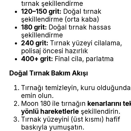
tırnak şekillendirme
120–150 grit:
Doğal tırnak
şekillendirme (orta kaba)
180 grit:
Doğal tırnak hassas
şekillendirme
240 grit:
Tırnak yüzeyi cilalama,
polisaj öncesi hazırlık
400+ grit:
Final cila, parlatma
Doğal Tırnak Bakım Akışı
Tırnağı temizleyin, kuru olduğund
emin olun.
Moon 180 ile tırnağın
kenarlarını te
yönlü hareketlerle
şekillendirin.
Tırnak yüzeyini (üst kısmı) hafif
baskıyla yumuşatın.