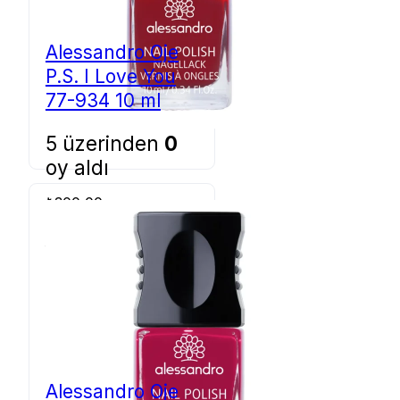
Alessandro Oje
P.S. I Love You
77-934 10 ml
5 üzerinden
0
oy aldı
₺
300,00
Sepete Ekle
Alessandro Oje