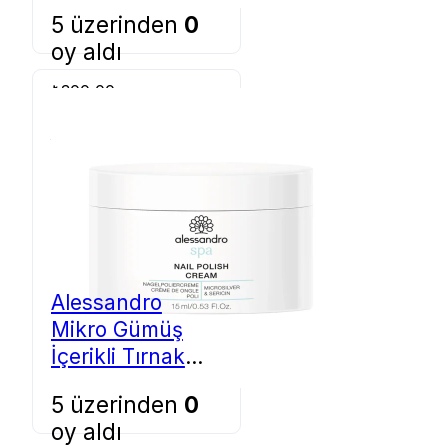
5 üzerinden
0
oy aldı
₺
300,00
Sepete Ekle
Alessandro
Mikro Gümüş
İçerikli Tırnak
Cilası Kremi 15
5 üzerinden
0
ml 42-004
oy aldı