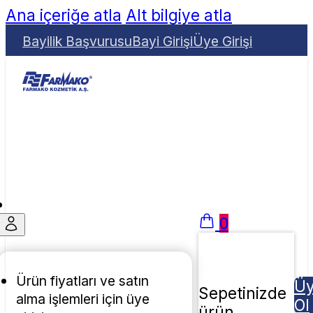
Ana içeriğe atla
Alt bilgiye atla
Bayilik Başvurusu
Bayi Girişi
Üye Girişi
0
Ürün fiyatları ve satın
Ü
Sepetinizde
alma işlemleri için üye
Ol
ürün