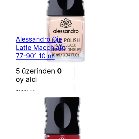
Alessandro Oje
Latte Macchiato
77-901 10 ml
5 üzerinden
0
oy aldı
₺
300,00
Sepete Ekle