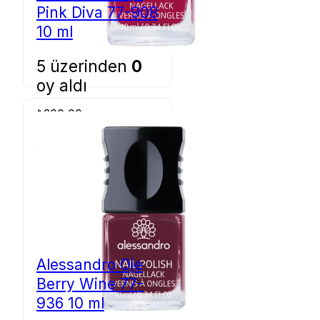
Pink Diva 77-908
10 ml
5 üzerinden
0
oy aldı
₺
300,00
Sepete Ekle
Alessandro Oje
Berry Wine 77-
936 10 ml