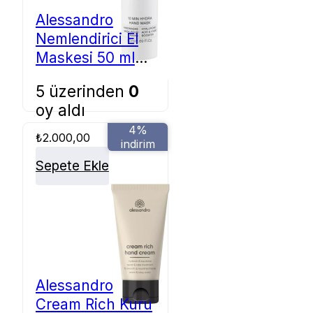
Alessandro
Nemlendirici El
Maskesi 50 ml
34-011
5 üzerinden
0
oy aldı
4%
₺
2.000,00
indirim
Sepete Ekle
Alessandro
Cream Rich Kuru