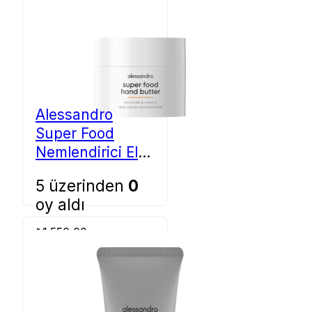
Alessandro
Super Food
Nemlendirici El
Yağı 50 ml 36-
5 üzerinden
0
004
oy aldı
₺
1.550,00
Sepete Ekle