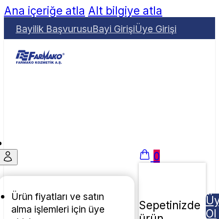
Ana içeriğe atla
Alt bilgiye atla
Bayilik Başvurusu
Bayi Girişi
Üye Girişi
0
Ürün fiyatları ve satın
Ü
Sepetinizde
alma işlemleri için üye
Ol
ürün