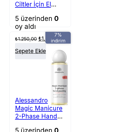
Ciltler İçin El
Kremi 75ml
5 üzerinden
0
oy aldı
7%
Orijinal
Şu
₺
1.200,00
₺
1.250,00
indirim
fiyat:
andaki
₺1.250,00.
fiyat:
Sepete Ekle
₺1.200,00.
Alessandro
Magic Manicure
2-Phase Hand
Peeling 100ml
5 üzerinden
0