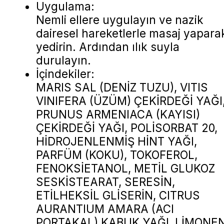
Uygulama:
Nemli ellere uygulayın ve nazik
dairesel hareketlerle masaj yapara
yedirin. Ardından ılık suyla
durulayın.
İçindekiler:
MARIS SAL (DENİZ TUZU), VITIS
VINIFERA (ÜZÜM) ÇEKİRDEĞİ YAĞI
PRUNUS ARMENIACA (KAYISI)
ÇEKİRDEĞİ YAĞI, POLİSORBAT 20,
HİDROJENLENMİŞ HİNT YAĞI,
PARFÜM (KOKU), TOKOFEROL,
FENOKSİETANOL, METİL GLUKOZ
SESKİSTEARAT, SERESİN,
ETİLHEKSİL GLİSERİN, CITRUS
AURANTIUM AMARA (ACI
PORTAKAL) KABUK YAĞI, LİMONEN