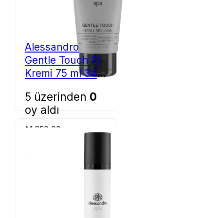
Alessandro
Gentle Touch El
Kremi 75 ml 34-
024
5 üzerinden
0
oy aldı
₺
1.250,00
Sepete Ekle