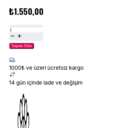
₺
1.550,00
Alessandro
İpeksi
Eller
Sepete Ekle
İçin
El
Peelingi
1000₺ ve üzeri ücretsiz kargo
50
ml
14 gün içinde iade ve değişim
36-
001
adet