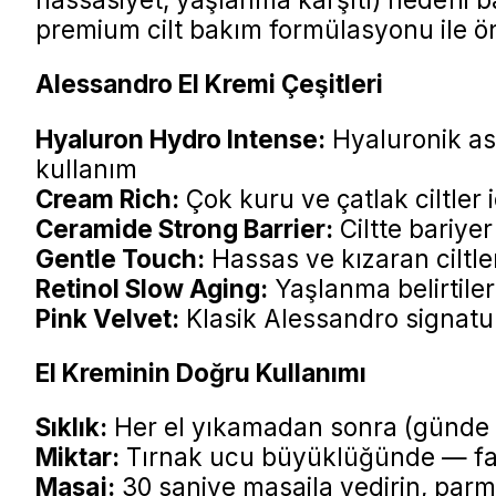
premium cilt bakım formülasyonu ile ön
Alessandro El Kremi Çeşitleri
Hyaluron Hydro Intense:
Hyaluronik asi
kullanım
Cream Rich:
Çok kuru ve çatlak ciltler 
Ceramide Strong Barrier:
Ciltte bariye
Gentle Touch:
Hassas ve kızaran ciltler 
Retinol Slow Aging:
Yaşlanma belirtileri
Pink Velvet:
Klasik Alessandro signatur
El Kreminin Doğru Kullanımı
Sıklık:
Her el yıkamadan sonra (günde 
Miktar:
Tırnak ucu büyüklüğünde — fazl
Masaj:
30 saniye masajla yedirin, parma