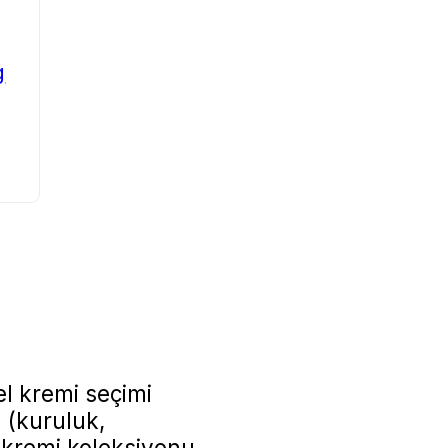
g
el kremi seçimi
a (kuruluk,
 kremi koleksiyonu,