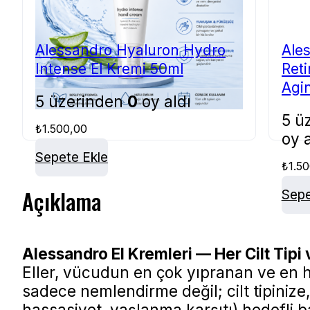
Alessandro Hyaluron Hydro
Ale
Intense El Kremi 50ml
Reti
Agin
5 üzerinden
0
oy aldı
50m
5 ü
₺
1.500,00
oy a
Sepete Ekle
₺
1.5
Açıklama
Sepe
Alessandro El Kremleri — Her Cilt Tipi
Eller, vücudun en çok yıpranan ve en hı
sadece nemlendirme değil; cilt tipinize
hassasiyet, yaşlanma karşıtı) hedefli 