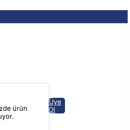
Üye
izde ürün
Ol
yor.