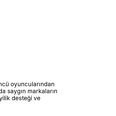
m
 öncü oyuncularından
nda saygın markaların
yilik desteği ve