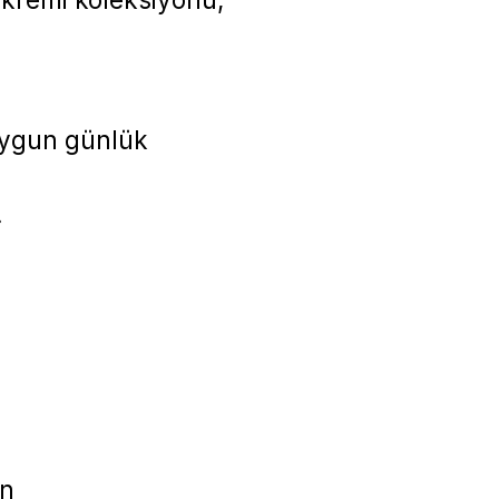
 uygun günlük
i
ın