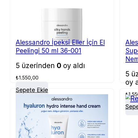
Alessandro İpeksi Eller İçin El
Ale
Peelingi 50 ml 36-001
Sup
Neml
5 üzerinden
0
oy aldı
Yağı
5 ü
004
₺
1.550,00
oy a
Sepete Ekle
₺
1.5
Sepe