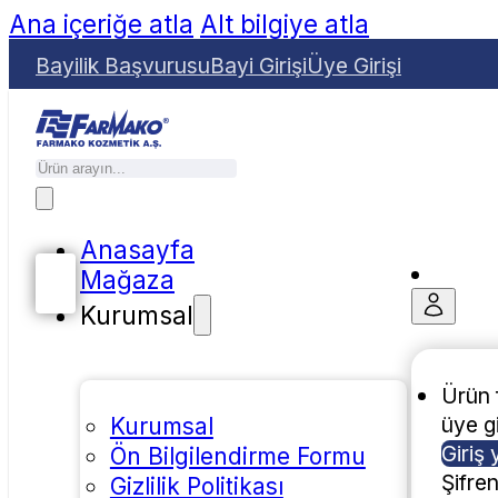
Ana içeriğe atla
Alt bilgiye atla
Bayilik Başvurusu
Bayi Girişi
Üye Girişi
Anasayfa
Mağaza
Kurumsal
Ürün f
üye gi
Kurumsal
Giriş 
Ön Bilgilendirme Formu
Şifre
Gizlilik Politikası