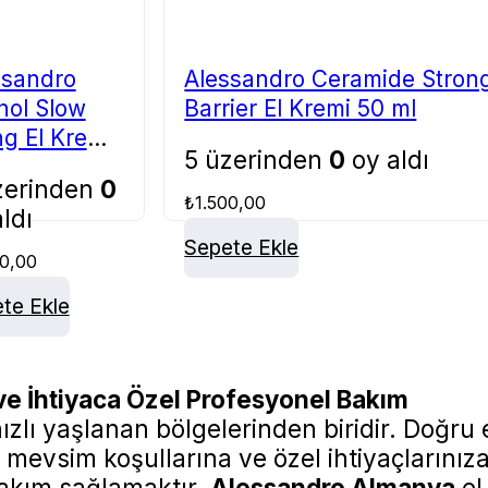
ssandro
Alessandro Ceramide Stron
nol Slow
Barrier El Kremi 50 ml
g El Kremi
5 üzerinden
0
oy aldı
l
zerinden
0
₺
1.500,00
ldı
Sepete Ekle
00,00
te Ekle
 ve İhtiyaca Özel Profesyonel Bakım
zlı yaşlanan bölgelerinden biridir. Doğru 
, mevsim koşullarına ve özel ihtiyaçlarınız
bakım sağlamaktır.
Alessandro Almanya
el