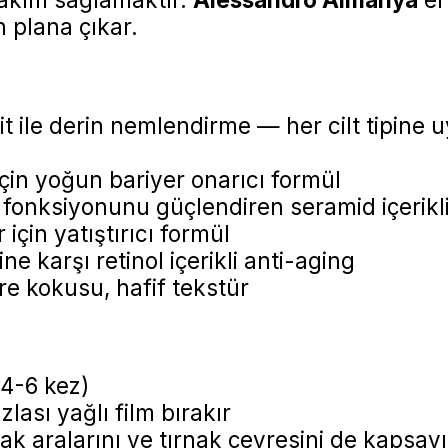
 plana çıkar.
t ile derin nemlendirme — her cilt tipine
için yoğun bariyer onarıcı formül
r fonksiyonunu güçlendiren seramid içerikl
için yatıştırıcı formül
ne karşı retinol içerikli anti-aging
e kokusu, hafif tekstür
4-6 kez)
ası yağlı film bırakır
k aralarını ve tırnak çevresini de kapsay