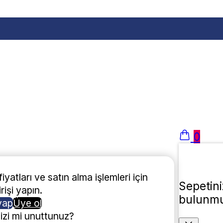
0
iyatları ve satın alma işlemleri için
Sepetin
rişi yapın.
bulunmu
yap
Üye ol
nizi mi unuttunuz?