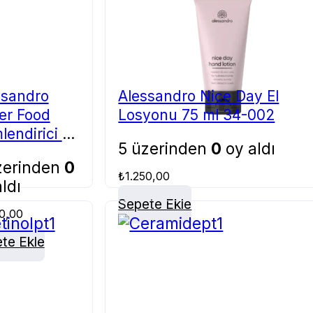
ssandro
Alessandro Nice Day El
er Food
Losyonu 75 ml 34-002
endirici El
5 üzerinden
0
oy aldı
 50 ml 36-
zerinden
0
₺
1.250,00
ldı
Sepete Ekle
50,00
te Ekle