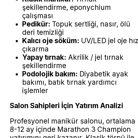
şekillendirme, eponychium
çalışması
Pedikür:
Topuk sertliği, nasır, ölü
deri temizliği
Kalıcı oje söküm:
UV/LED jel oje hız
çıkarma
Yapay tırnak:
Akrilik / jel tırnak
şekillendirme
Podolojik bakım:
Diyabetik ayak
bakımı, batık tırnak yardımcı
işlemler
Salon Sahipleri İçin Yatırım Analizi
Profesyonel manikür salonu, ortalama
8-12 ay içinde Marathon 3 Champion
yatırımını geri kazanır. Klasik törpü ile