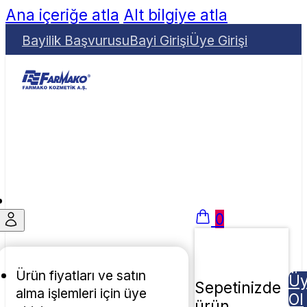
Ana içeriğe atla
Alt bilgiye atla
Bayilik Başvurusu
Bayi Girişi
Üye Girişi
0
Ürün fiyatları ve satın
Ü
Sepetinizde
alma işlemleri için üye
Ol
ürün