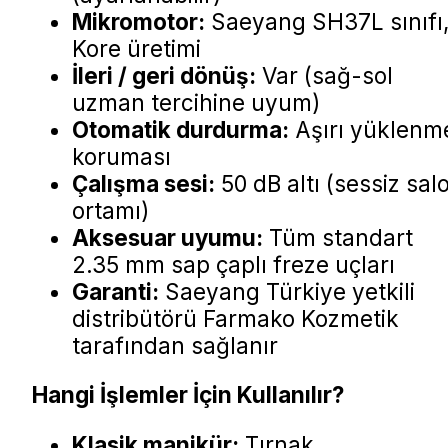
Mikromotor:
Saeyang SH37L sınıfı
Kore üretimi
İleri / geri dönüş:
Var (sağ-sol
uzman tercihine uyum)
Otomatik durdurma:
Aşırı yüklenm
koruması
Çalışma sesi:
50 dB altı (sessiz sal
ortamı)
Aksesuar uyumu:
Tüm standart
2.35 mm sap çaplı freze uçları
Garanti:
Saeyang Türkiye yetkili
distribütörü Farmako Kozmetik
tarafından sağlanır
Hangi İşlemler İçin Kullanılır?
Klasik manikür:
Tırnak