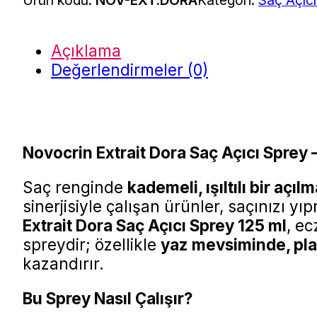
Ürün kodu:
NOV-EXT.DORA
Kategori:
Saç Açıcı
Açıklama
Değerlendirmeler (0)
Novocrin Extrait Dora Saç Açıcı Sprey 
Saç renginde
kademeli, ışıltılı bir açıl
sinerjisiyle çalışan ürünler, saçınızı 
Extrait Dora Saç Açıcı Sprey 125 ml
, e
spreydir; özellikle
yaz mevsiminde, pla
kazandırır.
Bu Sprey Nasıl Çalışır?