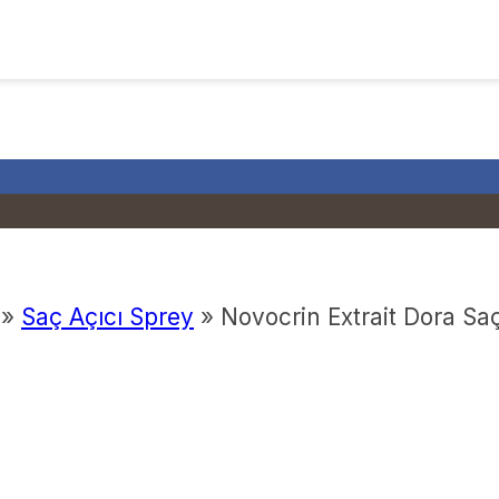
»
Saç Açıcı Sprey
»
Novocrin Extrait Dora Sa