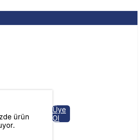
Üye
izde ürün
Ol
yor.