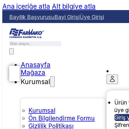
Ana içeriğe atla
Alt bilgiye atla
Bayilik Başvurusu
Bayi Girişi
Üye Girişi
Anasayfa
Mağaza
Kurumsal
Ürün f
üye gi
Kurumsal
Giriş 
Ön Bilgilendirme Formu
Şifre
Gizlilik Politikası