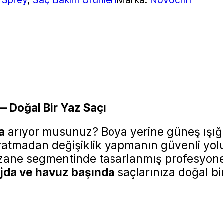
 Sprey
,
Saç Bakım Ürünleri
Marka:
Novocrin
— Doğal Bir Yaz Saçı
ma
arıyor musunuz? Boya yerine güneş ışığı 
yıpratmadan değişiklik yapmanın güvenli yo
czane segmentinde tasarlanmış profesyonel
jda ve havuz başında
saçlarınıza doğal bir