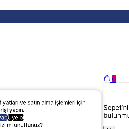
0
iyatları ve satın alma işlemleri için
Sepetin
rişi yapın.
bulunmu
yap
Üye ol
nizi mi unuttunuz?